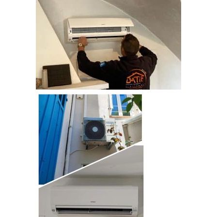
nous nous appliquons à vous accompagner
du devis jusqu’à la fin de votre projet. Chaque
devis est bien détaillé pour l’ensemble de nos
clients, permettant ainsi d’obtenir une vraie
transparence dans notre manière de chiffrer
les projets. Vous satisfaire est notre objectif
premier : un client ravi nous recommande, et
nous permet d’asseoir encore un peu plus
notre renommée en région PACA.
Demandez votre devis pour votre projet de
climatisation à Martigues en seulement
quelques clics. Nous sommes là pour
répondre à toutes vos questions sur nos
produits et services par téléphone.