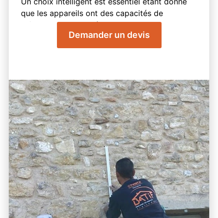
Un choix intelligent est essentiel étant donné
que les appareils ont des capacités de
refroidissement variées, pour obtenir une
Demander un devis
climatisation performante et écoénergétique.
Batif vous propose des techniciens habiles à
Bouches-du-Rhône pour des
recommandations pertinentes en matière de
climatisation. Chaque démarche de
climatisation est traitée comme unique,
reconnaissant les caractéristiques et besoins
propres à chaque habitation. En particulier,
pour réfrigérer une maison entière, un
système multisplit est plus conseillé, à
l’opposé du monosplit qui est conçu pour une
seule pièce.
Les règles légales sont toujours respectées
afin de garantir une installation conforme et
une durabilité dans le temps.