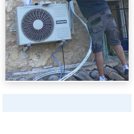
Entretien climatisation à
Martigues : nous nous occupons
de tout !
Un entretien consciencieux est crucial pour la
durabilité et l’efficacité optimale de votre
climatisation.
L’efficacité et la rapidité de nos équipes de
dépannage climatisation vous garantissent
une intervention rapide à domicile. Pensez à
faire vérifier les paramètres de vos appareils
de temps en temps. Cela vous aidera à
améliorer leur efficacité et à utiliser l’énergie
de manière plus judicieuse pour faire
fonctionner votre climatisation. Une
climatisation qui tombe en panne en plein été
est une situation préoccupante et
désagréable : grâce à l’intervention rapide de
nos techniciens, cela ne sera bientôt plus