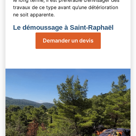
le long terme, il est préférable d’envisager des
travaux de ce type avant qu’une détérioration
ne soit apparente.
Le démoussage à Saint-Raphaël
(Var) : prenez soin de votre toiture
Demander un devis
au quotidien
L’entretien de la toiture nécessite
impérativement des démoussages réguliers.
Les tuiles et ardoises subissent
malheureusement des dommages dus à la
fragilisation par les mousses et lichens. En
général, le climat et l’humidité de l’air
favorables à Saint-Raphaël sont les facteurs
déterminants. Les mousses et lichens, bien
que supprimés lors du démoussage, ne
reviendront pas grâce à l’action préventive du
traitement.
Batif garantira un démoussage et un