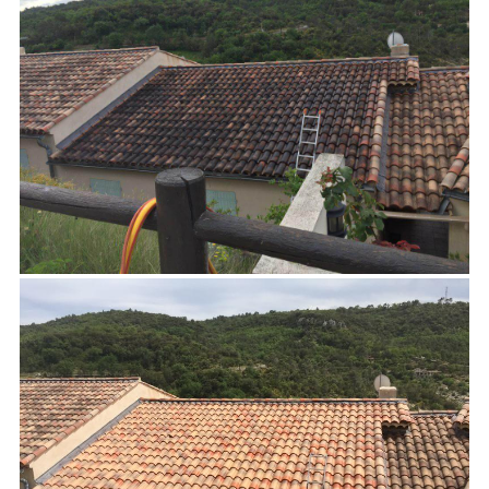
que Batif, pour opter pour le produit le mieux
adapté à votre toiture et jouir d’une mise en
œuvre experte.
Les meilleurs procédés pour
votre nettoyage de toiture à Saint-
Raphaël (83530)
Assurer que la couverture ne se détériore pas
progressivement nécessite un nettoyage de
toit indispensable. Le nettoyage de toiture, en
plus de rétablir son aspect esthétique originel,
est aussi idéal pour éviter l’accumulation de
mousses. Donc, les nettoyages réguliers de la
toiture promeuvent la durabilité de votre
couverture, d’où l’intérêt de ces travaux.
Vous pouvez vous fier à nos équipes, qui
assureront le nettoyage de votre toiture en
adhérant aux normes professionnelles.