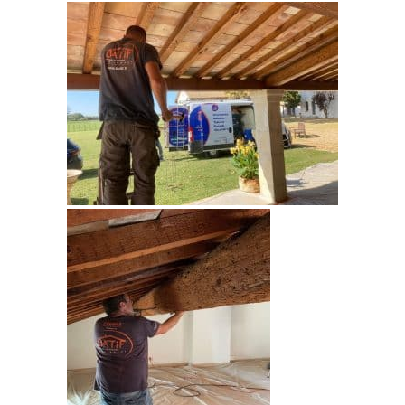
votre toit est garantie, rendant
 spécialistes, d’une grande
 dans le traitement de toutes
mettes. Nous sommes attentifs à
pour des produits respectueux de
ient actif et agréable se tient à
ons et vos besoins.
our garantir la satisfaction de
ocessus : nous mettons un point
nant les méthodes utilisées.
une maison sécurisée et une