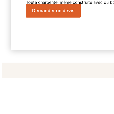
Toute charpente, même construite avec du boi
à des risques, particulièrement concernant l’
Demander un devis
sont aussi une véritable menace. Les termites
votre charpente, et donc de votre maison, pui
véritablement la colonne vertébrale. La santé 
garantie que par un professionnel qualifié, il 
entreprise possédant l’expertise nécessaire.
Notre compétence et nos diverses méthodes,
là pour vous.
Prévenir vaut souvent mieux que guérir, c’est 
Nous vous offrons la possibilité de maintenir 
année, sans recourir à des interventions maje
En employant des traitements insecticides et
nous parvenons à éradiquer efficacement ces p
protection longue durée à votre charpente.
Ce que Batif peut vous 
matière de traitement d