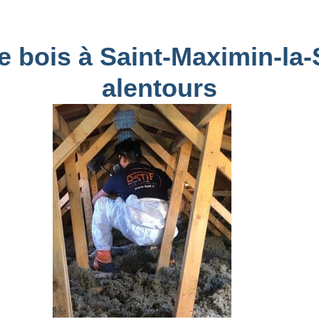
in-la-Sainte-Baume
e bois à Saint-Maximin-la-
alentours
te à Saint-Maximin-la-Sainte-
tretien périodique. Bien que les
ns vulnérables aux nuisibles,
justifié du fait qu’une invasion
ermettes exige l’application de
ent utiliser.
votre toit est garantie, rendant
e traitement de
aximin-la-Sainte-