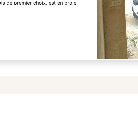
s de premier choix, est en proie
humidité. Les nuisibles xylophages
 et capricornes sont l’ennemi de
sque celle-ci en est
de votre toiture ne peut être
est donc vital de faire appel à une
 éprouvées de longue date, sont
notre philosophie chez Batif.
une toiture saine, année après
ures.
 fongicides de premier choix,
arasites et à offrir une
proposer en
e charpente