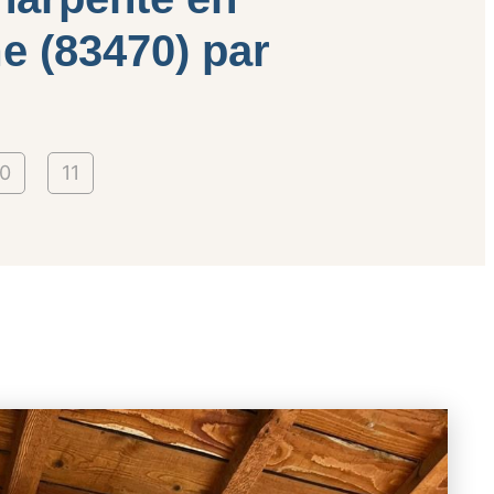
e (83470) par
0
11