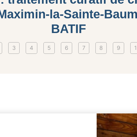
-Maximin-la-Sainte-Baum
BATIF
3
4
5
6
7
8
9
1